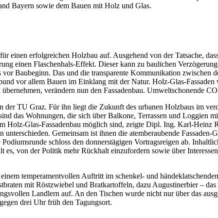
land Bayern sowie dem Bauen mit Holz und Glas.
für einen erfolgreichen Holzbau auf. Ausgehend von der Tatsache, dass s
hrung einen Flaschenhals-Effekt. Dieser kann zu baulichen Verzögerun
ss vor Baubeginn. Das und die transparente Kommunikation zwischen den
und vor allem Bauen im Einklang mit der Natur. Holz-Glas-Fassaden 
onen übernehmen, verändern nun den Fassadenbau. Umweltschonende CO2
n der TU Graz. Für ihn liegt die Zukunft des urbanen Holzbaus im ver
ch sind das Wohnungen, die sich über Balkone, Terrassen und Loggien 
im Holz-Glas-Fassadenbau möglich sind, zeigte Dipl. Ing. Karl-Heinz 
 unterschieden. Gemeinsam ist ihnen die atemberaubende Fassaden-Gest
 Podiumsrunde schloss den donnerstägigen Vortragsreigen ab. Inhaltli
ilt es, von der Politik mehr Rückhalt einzufordern sowie über Interesse
mit einem temperamentvollen Auftritt im schenkel- und händeklatschend
stbraten mit Röstzwiebel und Bratkartoffeln, dazu Augustinerbier – das
ungsvollen Landlern auf. An den Tischen wurde nicht nur über das aus
n gegen drei Uhr früh den Tagungsort.