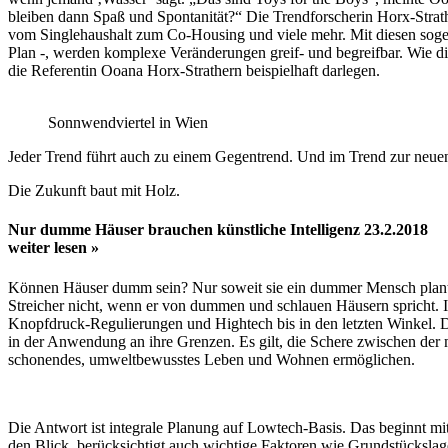
bleiben dann Spaß und Spontanität?“ Die Trendforscherin Horx-Str
vom Singlehaushalt zum Co-Housing und viele mehr. Mit diesen sog
Plan -, werden komplexe Veränderungen greif- und begreifbar. Wie di
die Referentin Ooana Horx-Strathern beispielhaft darlegen.
Sonnwendviertel in Wien
Jeder Trend führt auch zu einem Gegentrend. Und im Trend zur neuen 
Die Zukunft baut mit Holz.
Nur dumme Häuser brauchen künstliche Intelligenz
23.2.2018
weiter lesen »
Können Häuser dumm sein? Nur soweit sie ein dummer Mensch plant, 
Streicher nicht, wenn er von dummen und schlauen Häusern spricht. Ih
Knopfdruck-Regulierungen und Hightech bis in den letzten Winkel. 
in der Anwendung an ihre Grenzen. Es gilt, die Schere zwischen der m
schonendes, umweltbewusstes Leben und Wohnen ermöglichen.
Die Antwort ist integrale Planung auf Lowtech-Basis. Das beginnt m
den Blick, berücksichtigt auch wichtige Faktoren wie Grundstücksl