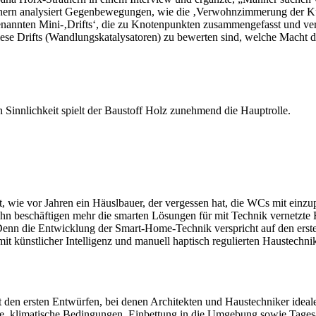
athern analysiert Gegenbewegungen, wie die ‚Verwohnzimmerung der K
enannten Mini-‚Drifts‘, die zu Knotenpunkten zusammengefasst und v
ese Drifts (Wandlungskatalysatoren) zu bewerten sind, welche Macht d
Sinnlichkeit spielt der Baustoff Holz zunehmend die Hauptrolle.
wie vor Jahren ein Häuslbauer, der vergessen hat, die WCs mit einzu
n beschäftigen mehr die smarten Lösungen für mit Technik vernetzte Hä
Denn die Entwicklung der Smart-Home-Technik verspricht auf den erste
it künstlicher Intelligenz und manuell haptisch regulierten Haustechn
it den ersten Entwürfen, bei denen Architekten und Haustechniker ide
age, klimatische Bedingungen, Einbettung in die Umgebung sowie Tag