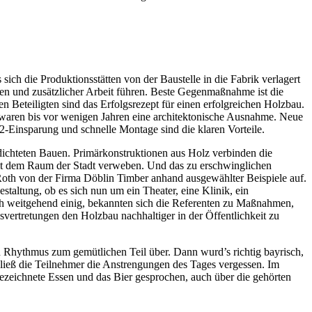
ich die Produktionsstätten von der Baustelle in die Fabrik verlagert
gen und zusätzlicher Arbeit führen. Beste Gegenmaßnahme ist die
 Beteiligten sind das Erfolgsrezept für einen erfolgreichen Holzbau.
waren bis vor wenigen Jahren eine architektonische Ausnahme. Neue
-Einsparung und schnelle Montage sind die klaren Vorteile.
dichteten Bauen. Primärkonstruktionen aus Holz verbinden die
mit dem Raum der Stadt verweben. Und das zu erschwinglichen
Roth von der Firma Döblin Timber anhand ausgewählter Beispiele auf.
altung, ob es sich nun um ein Theater, eine Klinik, ein
ch weitgehend einig, bekannten sich die Referenten zu Maßnahmen,
nsvertretungen den Holzbau nachhaltiger in der Öffentlichkeit zu
en Rhythmus zum gemütlichen Teil über. Dann wurd’s richtig bayrisch,
 ließ die Teilnehmer die Anstrengungen des Tages vergessen. Im
gezeichnete Essen und das Bier gesprochen, auch über die gehörten