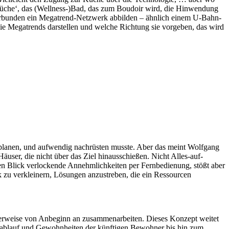
üche‘, das (Wellness-)Bad, das zum Boudoir wird, die Hinwendung
erbunden ein Megatrend-Netzwerk abbilden – ähnlich einem U-Bahn-
ie Megatrends darstellen und welche Richtung sie vorgeben, das wird
planen, und aufwendig nachrüsten musste. Aber das meint Wolfgang
user, die nicht über das Ziel hinausschießen. Nicht Alles-auf-
n Blick verlockende Annehmlichkeiten per Fernbedienung, stößt aber
ik zu verkleinern, Lösungen anzustreben, die ein Ressourcen
alerweise von Anbeginn an zusammenarbeiten. Dieses Konzept weitet
esablauf und Gewohnheiten der künftigen Bewohner bis hin zum