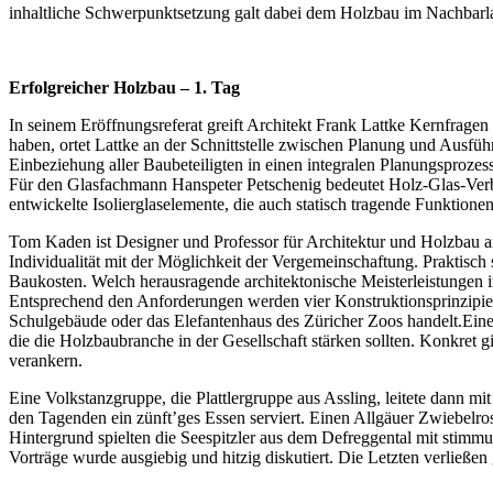
inhaltliche Schwerpunktsetzung galt dabei dem Holzbau im Nachbar
Erfolgreicher Holzbau – 1. Tag
In seinem Eröffnungsreferat greift Architekt Frank Lattke Kernfragen 
haben, ortet Lattke an der Schnittstelle zwischen Planung und Ausfü
Einbeziehung aller Baubeteiligten in einen integralen Planungsproze
Für den Glasfachmann Hanspeter Petschenig bedeutet Holz-Glas-Verb
entwickelte Isolierglaselemente, die auch statisch tragende Funkti
Tom Kaden ist Designer und Professor für Architektur und Holzbau a
Individualität mit der Möglichkeit der Vergemeinschaftung. Praktis
Baukosten. Welch herausragende architektonische Meisterleistungen 
Entsprechend den Anforderungen werden vier Konstruktionsprinzipien
Schulgebäude oder das Elefantenhaus des Züricher Zoos handelt.Eine
die die Holzbaubranche in der Gesellschaft stärken sollten. Konkret g
verankern.
Eine Volkstanzgruppe, die Plattlergruppe aus Assling, leitete dann 
den Tagenden ein zünft’ges Essen serviert. Einen Allgäuer Zwiebelro
Hintergrund spielten die Seespitzler aus dem Defreggental mit stimm
Vorträge wurde ausgiebig und hitzig diskutiert. Die Letzten verließe