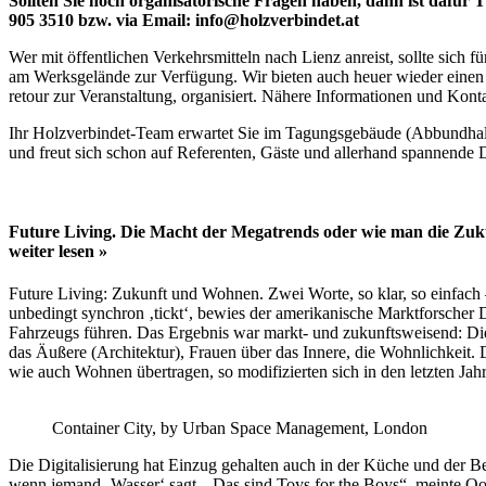
Sollten Sie noch organisatorische Fragen haben, dann ist dafür T
905 3510 bzw. via Email: info@holzverbindet.at
Wer mit öffentlichen Verkehrsmitteln nach Lienz anreist, sollte sich
am Werksgelände zur Verfügung. Wir bieten auch heuer wieder einen 
retour zur Veranstaltung, organisiert. Nähere Informationen und Konta
Ihr Holzverbindet-Team erwartet Sie im Tagungsgebäude (Abbundhall
und freut sich schon auf Referenten, Gäste und allerhand spannende
Future Living. Die Macht der Megatrends oder wie man die Zuk
weiter lesen »
Future Living: Zukunft und Wohnen. Zwei Worte, so klar, so einfach 
unbedingt synchron ‚tickt‘, bewies der amerikanische Marktforscher D
Fahrzeugs führen. Das Ergebnis war markt- und zukunftsweisend: Di
das Äußere (Architektur), Frauen über das Innere, die Wohnlichkeit. 
wie auch Wohnen übertragen, so modifizierten sich in den letzten Jah
Container City, by Urban Space Management, London
Die Digitalisierung hat Einzug gehalten auch in der Küche und der B
wenn jemand ‚Wasser‘ sagt. „Das sind Toys for the Boys“, meinte O