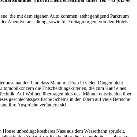
tschaftskammer Tirol in Lienz erreichbar unter Tel. +43 (0)5 90
Für jene, die mit dem eigenen Auto kommen, steht genügend Parkraum
 der Abendveranstaltung, sowie für Freitagmorgen, von den Hotels
hter auseinander. Und dass Mann mit Frau in vielen Dingen nicht
 Automobilkonzern die Entscheidungskriterien, die zum Kauf eines
Technik. Auf Wohnen übertragen hieß das: Männer entscheiden über
ieses geschlechtsspezifische Schema in den 60ern auf viele Bereiche
 und ihre Ansprüche verändern sich.
ion House unbedingt kostbares Nass aus dem Wasserhahn sprudelt,
vielleicht den Zugang zur Küche über die Technologie, … aber wo