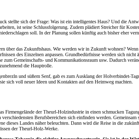
ck stellte sich der Frage: Was ist ein intelligentes Haus? Und die Ant
iten, ist seine Schlussfolgerung. Zudem plädiert Streicher für Koste
iederschlagen soll. In der Planung sollen künftig auch bisher eher ver
hern über das Zukunftshaus. Wie werden wir in Zukunft wohnen? Wenn es
fnissen des Einzelnen anpassen. Grundbedürfnisse werden sich nicht änd
he zum Gemeinschafts- und Kommunikationsraum usw. Dadurch verände
 zunehmend die Hauptrolle.
enbrezln und süßem Senf, gab es zum Ausklang der Holverbindet-Tagu
 sie sich voll neuer Ideen und Kontakten auf den Heimweg machten.
, das Firmengelände der Theurl-Holzindustrie in einen schmucken Tagun
 verschiedensten Berufsbereichen sich einfinden werden. Gemeinsam s
zene dieses Landes näher beleuchten. Dann wird die Reise in die zukün
lissen der Theurl-Holz-Werke.