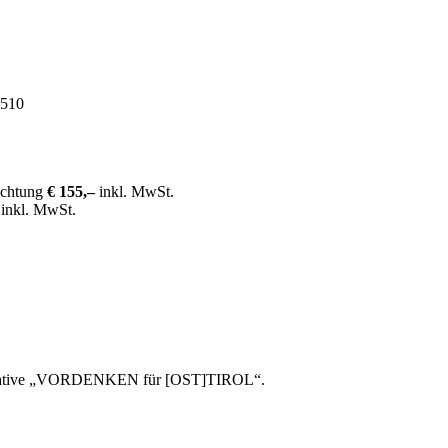
3510
achtung
€ 155,–
inkl. MwSt.
–
inkl. MwSt.
initiative „VORDENKEN für [OST]TIROL“.