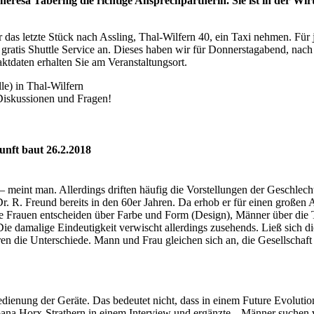
heresa Tabernig die richtige Ansprechpartnerin. Sie ist in der Wir
 für das letzte Stück nach Assling, Thal-Wilfern 40, ein Taxi nehmen. 
gratis Shuttle Service an. Dieses haben wir für Donnerstagabend, nach
ktdaten erhalten Sie am Veranstaltungsort.
e) in Thal-Wilfern
 Diskussionen und Fragen!
unft baut
26.2.2018
– meint man. Allerdings driften häufig die Vorstellungen der Geschlec
r. R. Freund bereits in den 60er Jahren. Da erhob er für einen großen
e Frauen entscheiden über Farbe und Form (Design), Männer über die 
Die damalige Eindeutigkeit verwischt allerdings zusehends. Ließ sich d
ren die Unterschiede. Mann und Frau gleichen sich an, die Gesellschaft
edienung der Geräte. Das bedeutet nicht, dass in einem Future Evolut
oana Horx-Strathern in einem Interview und ergänzte, „Männer suchen 