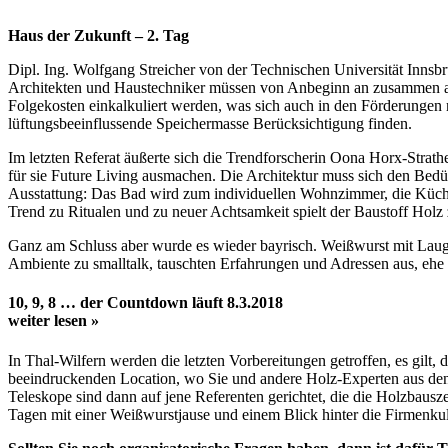
Haus der Zukunft – 2. Tag
Dipl. Ing. Wolfgang Streicher von der Technischen Universität Innsbru
Architekten und Haustechniker müssen von Anbeginn an zusammen arbe
Folgekosten einkalkuliert werden, was sich auch in den Förderungen n
lüftungsbeeinflussende Speichermasse Berücksichtigung finden.
Im letzten Referat äußerte sich die Trendforscherin Oona Horx-Strat
für sie Future Living ausmachen. Die Architektur muss sich den Bedür
Ausstattung: Das Bad wird zum individuellen Wohnzimmer, die Küc
Trend zu Ritualen und zu neuer Achtsamkeit spielt der Baustoff Holz
Ganz am Schluss aber wurde es wieder bayrisch. Weißwurst mit Laug
Ambiente zu smalltalk, tauschten Erfahrungen und Adressen aus, ehe
10, 9, 8 … der Countdown läuft
8.3.2018
weiter lesen »
In Thal-Wilfern werden die letzten Vorbereitungen getroffen, es gilt
beeindruckenden Location, wo Sie und andere Holz-Experten aus den
Teleskope sind dann auf jene Referenten gerichtet, die die Holzbaus
Tagen mit einer Weißwurstjause und einem Blick hinter die Firmenku