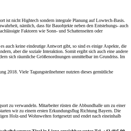
wort ist nicht Hightech sondern integrale Planung auf Lowtech-Basis.
nwahrheit, nämlich, dass für Bauobjekte neben den Entstehungs- auch
nachlässigte Faktoren wie Sonn- und Schattenseiten oder
 auch keine eindeutige Antwort gibt, so sind es einige Aspekte, die
ern, aber die soziale Interaktion. Somit ergibt sich auch eine andere
rn sich räumliche Größenordnungen unmittelbar im Grundriss. Im
ng 2018. Viele Tagungsteilnehmer nutzten dieses gemütliche
gsort zu verwandeln. Mitarbeiter rüsten die Abbundhalle um zu einer
tarten wir zu einem ersten Erkundungsflug Richtung Bayern. Die
ftigen Holz-und Wohnwelten fortgesetzt und endet nach eineinhalb