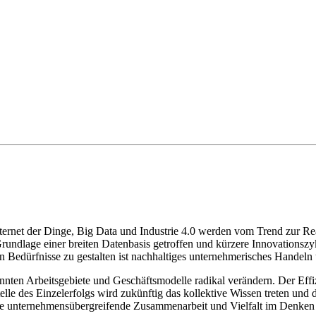
nternet der Dinge, Big Data und Industrie 4.0 werden vom Trend zur Rea
dlage einer breiten Datenbasis getroffen und kürzere Innovationszyk
n Bedürfnisse zu gestalten ist nachhaltiges unternehmerisches Handeln
annten Arbeitsgebiete und Geschäftsmodelle radikal verändern. Der Eff
telle des Einzelerfolgs wird zukünftig das kollektive Wissen treten u
te unternehmensübergreifende Zusammenarbeit und Vielfalt im Denken 