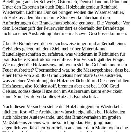
Beteiligung aus der Schweiz, Österreich, Deutschland und Finnland.
Unter den Experten ist auch Dipl. Holzbauingenieur Reinhard
Wiederkehr. Licht ins Dunkel bringen wollen die Wissenschaftler,
ob Holzfassaden über mehrere Stockwerke überhaupt den
Anforderungen der Brandschutzbehörde genügen. Die Vorgabe: Vor
dem Löschangriff der Feuerwehr darf es oberhalb der Brandetage
nicht zu einer Ausbreitung über mehr als zwei Geschosse kommen.
Über 30 Brände wurden versuchsweise inner- und außerhalb eines
Gebäudes gelegt, mit dem Ziel, mehr über Material- und
Bauteileigenschaften zu erfahren, was wiederum in Richtlinien für
brandsichere Konstruktionen einfloss. Ein Versuch galt der Frage:
Wie reagiert die Holzaußenwand, wenn sich im Gebäudeinnern ein
Feuer ausbreitet? Überraschend war, so die Messergebnisse, dass bei
einer Hitze von 250-300 Grad Celsius brennbare Gase austreten,
was zu einer Verkohlung der Holzoberfläche führt. Diese verkohlten
Holzfasern, also Kohlenstoff, brennen aber erst bei 1.000 Grad
Celsius, sodass diese Hitze sich im Außenraum kaum entwickeln
kann. Somit wirkt verkohltes Holz als Brandschutz.
Nach diesen Versuchen stellte der Holzbauingenieur Wiederkehr
nüchtern fest: «Die Architektur wünscht eigentlich bei Holzbauten
auch hölzerne Außenwände, und das Brandverhalten im großen
Maßstab eins zu eins war nie so richtig klar. Hier ging man
eigentlich von falschen Vorurteilen aus unter dem Motto, wenn eine