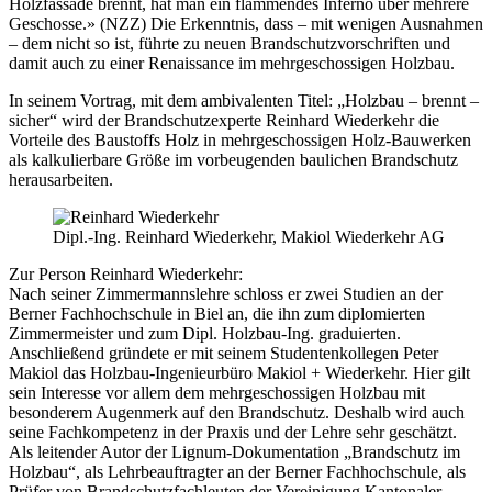
Holzfassade brennt, hat man ein flammendes Inferno über mehrere
Geschosse.» (NZZ) Die Erkenntnis, dass – mit wenigen Ausnahmen
– dem nicht so ist, führte zu neuen Brandschutzvorschriften und
damit auch zu einer Renaissance im mehrgeschossigen Holzbau.
In seinem Vortrag, mit dem ambivalenten Titel: „Holzbau – brennt –
sicher“ wird der Brandschutzexperte Reinhard Wiederkehr die
Vorteile des Baustoffs Holz in mehrgeschossigen Holz-Bauwerken
als kalkulierbare Größe im vorbeugenden baulichen Brandschutz
herausarbeiten.
Dipl.-Ing. Reinhard Wiederkehr, Makiol Wiederkehr AG
Zur Person Reinhard Wiederkehr:
Nach seiner Zimmermannslehre schloss er zwei Studien an der
Berner Fachhochschule in Biel an, die ihn zum diplomierten
Zimmermeister und zum Dipl. Holzbau-Ing. graduierten.
Anschließend gründete er mit seinem Studentenkollegen Peter
Makiol das Holzbau-Ingenieurbüro Makiol + Wiederkehr. Hier gilt
sein Interesse vor allem dem mehrgeschossigen Holzbau mit
besonderem Augenmerk auf den Brandschutz. Deshalb wird auch
seine Fachkompetenz in der Praxis und der Lehre sehr geschätzt.
Als leitender Autor der Lignum-Dokumentation „Brandschutz im
Holzbau“, als Lehrbeauftragter an der Berner Fachhochschule, als
Prüfer von Brandschutzfachleuten der Vereinigung Kantonaler